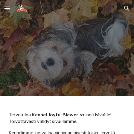
Skip to main content
Skip to navigation
Tervetuloa
Kennel Joyful Biewer's
:n nettisivuille!
Toivottavasti viihdyt sivuillamme.
Kennelimme kasvattaa pienimuotoisesti iloisia, terveitä,