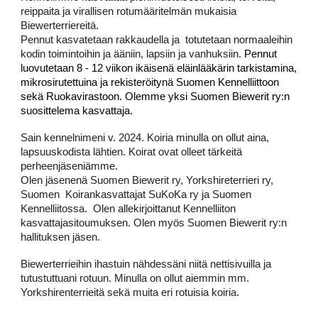
reippaita ja virallisen rotumääritelmän mukaisia
Biewerterriereitä.
Pennut kasvatetaan rakkaudella ja totutetaan normaaleihin
kodin toimintoihin ja ääniin, lapsiin ja vanhuksiin.
Pennut
luovutetaan 8 - 12 viikon ikäisenä eläinlääkärin tarkistamina,
mikrosirutettuina ja rekisteröitynä Suomen
Kennelliittoon
sekä Ruokavirastoon
.
Olemme yksi Suomen Biewerit ry:n
suosittelema kasvattaja.
Sain kennelnimeni v. 2024. Koiria minulla on ollut aina,
lapsuuskodista lähtien. Koirat ovat olleet tärkeitä
perheenjäseniämme.
Olen jäsenenä Suomen Biewerit ry, Yorkshireterrieri ry,
Suomen Koirankasvattajat SuKoKa ry ja Suomen
Kennelliitossa. Olen allekirjoittanut Kennelliiton
kasvattajasitoumuksen. Olen myös Suomen Biewerit ry:n
hallituksen jäsen.
Biewerterrieihin ihastuin nähdessäni niitä nettisivuilla ja
tutustuttuani rotuun. Minulla on ollut aiemmin mm.
Yorkshirenterrieitä sekä muita eri rotuisia koiria.