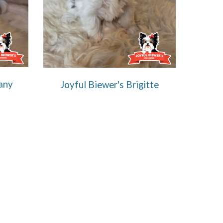
any
Joyful Biewer's Brigitte