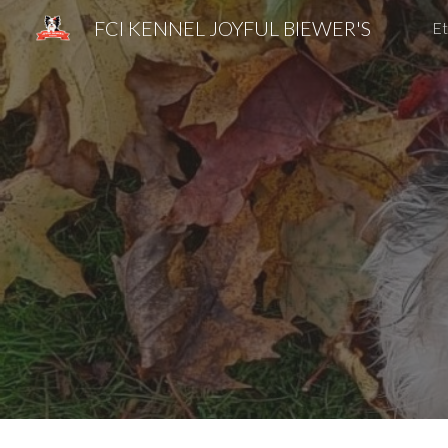
FCI KENNEL JOYFUL BIEWER'S
Et
Sk