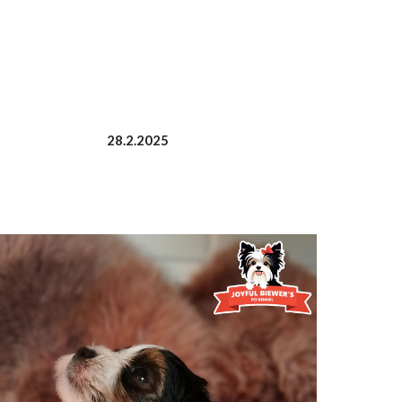
28.2.2025