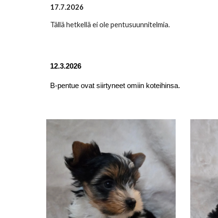
17.7.2026
Tällä hetkellä ei ole pentusuunnitelmia.
12.3.2026
B-pentue ovat siirtyneet omiin koteihinsa.